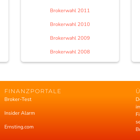
Brokerwahl 2011
Brokerwahl 2010
Brokerwahl 2009
Brokerwahl 2008
FINANZPORTALE
Broker-Test
D
i
Insider Alarm
F
s
Ernsting.com
B