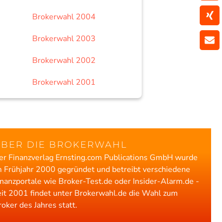
Brokerwahl 2004
Brokerwahl 2003
Brokerwahl 2002
Brokerwahl 2001
ÜBER DIE BROKERWAHL
er Finanzverlag Ernsting.com Publications GmbH wurde
m Frühjahr 2000 gegründet und betreibt verschiedene
inanzportale wie Broker-Test.de oder Insider-Alarm.de -
eit 2001 findet unter Brokerwahl.de die Wahl zum
roker des Jahres statt.