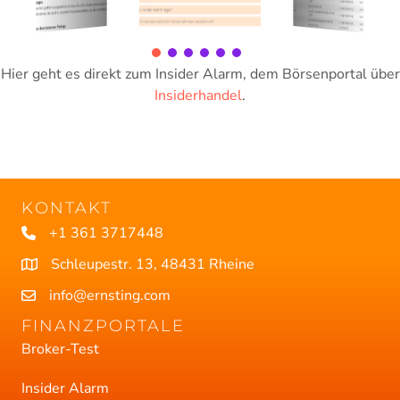
Hier geht es direkt zum Insider Alarm, dem Börsenportal über
Insiderhandel
.
KONTAKT
+1 361 3717448
Schleupestr. 13, 48431 Rheine
info@ernsting.com
FINANZPORTALE
Broker-Test
Insider Alarm