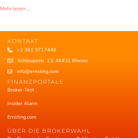
about Mac Book Air & Apple Watches für Gewin
Mehr lesen ...
KONTAKT
+1 361 3717448
Schleupestr. 13, 48431 Rheine
info@ernsting.com
FINANZPORTALE
Broker-Test
Insider Alarm
Ernsting.com
ÜBER DIE BROKERWAHL